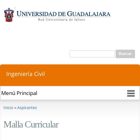
Pasar al
contenido
principal
Buscar
Formulario de búsqueda
Ingeniería Civil
Se encuentra usted aquí
Inicio
»
Aspirantes
Malla Curricular