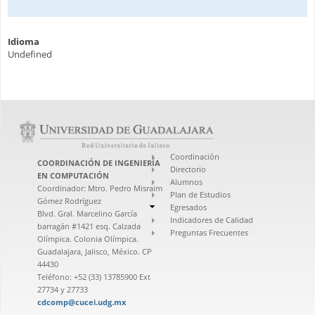
Idioma
Undefined
Coordinación
COORDINACIÓN DE INGENIERÍA
Directorio
EN COMPUTACIÓN
Alumnos
Coordinador: Mtro. Pedro Misraim
Plan de Estudios
Gómez Rodríguez
Egresados
Blvd. Gral. Marcelino García
Indicadores de Calidad
barragán #1421 esq. Calzada
Preguntas Frecuentes
Olímpica. Colonia Olímpica.
Guadalajara, Jalisco, México. CP
44430
Teléfono: +52 (33) 13785900 Ext
27734 y 27733
cdcomp@cucei.udg.mx