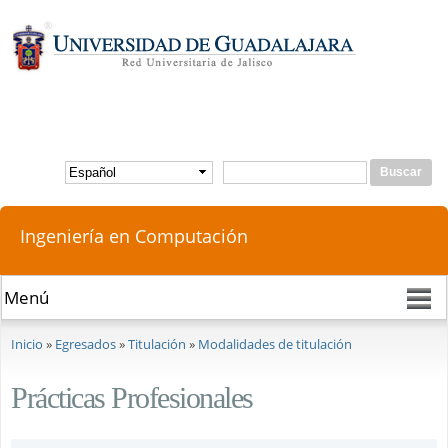
Pasar al
contenido
principal
Buscar
Formulario de búsqueda
Ingeniería en Computación
Se encuentra usted aquí
Inicio
»
Egresados
»
Titulación
»
Modalidades de titulación
Prácticas Profesionales