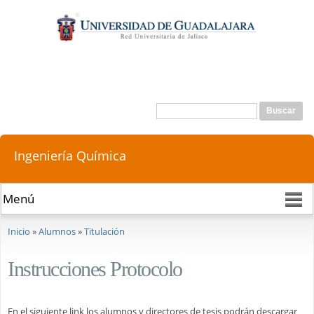
Pasar al
contenido
principal
Buscar
Formulario de búsqueda
Ingeniería Química
Se encuentra usted aquí
Inicio
»
Alumnos
»
Titulación
Instrucciones Protocolo
En el siguiente link los alumnos y directores de tesis podrán descargar