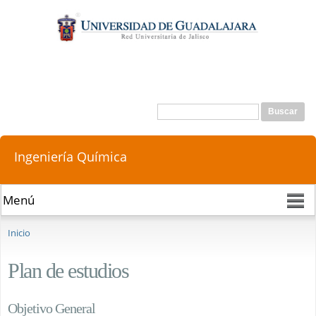
Pasar al
contenido
principal
Buscar
Formulario de búsqueda
Ingeniería Química
Se encuentra usted aquí
Inicio
Plan de estudios
Objetivo General