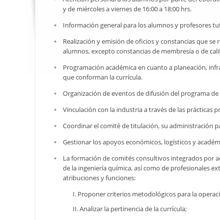
y de miércoles a viernes de 16:00 a 18:00 hrs.
Información general para los alumnos y profesores tu
Realización y emisión de oficios y constancias que se r
alumnos, excepto constancias de membresía o de califi
Programación académica en cuanto a planeación, infra
que conforman la currícula.
Organización de eventos de difusión del programa de l
Vinculación con la industria a través de las prácticas p
Coordinar el comité de titulación, su administración p
Gestionar los apoyos económicos, logísticos y académ
La formación de comités consultivos integrados por 
de la ingeniería química, así como de profesionales e
atribuciones y funciones:
I. Proponer criterios metodológicos para la operació
II. Analizar la pertinencia de la currícula;