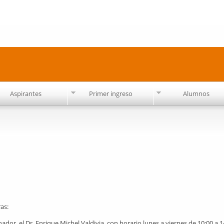
Pasar al
contenido
principal
Aspirantes
Primer ingreso
Alumnos
as:
dor, el Dr. Enrique Michel Valdivia, con horario lunes a viernes de 10:00 a 1