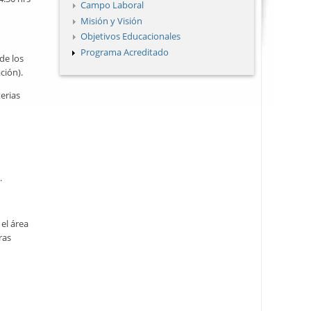
Campo Laboral
Misión y Visión
Objetivos Educacionales
Programa Acreditado
de los
ción).
erias
.
el área
ras