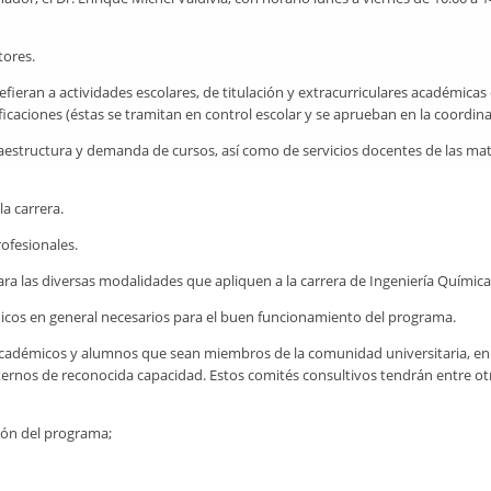
tores.
efieran a actividades escolares, de titulación y extracurriculares académicas 
caciones (éstas se tramitan en control escolar y se aprueban en la coordina
estructura y demanda de cursos, así como de servicios docentes de las mat
a carrera.
rofesionales.
ara las diversas modalidades que apliquen a la carrera de Ingeniería Química
icos en general necesarios para el buen funcionamiento del programa.
académicos y alumnos que sean miembros de la comunidad universitaria, en 
xternos de reconocida capacidad. Estos comités consultivos tendrán entre ot
n del programa;