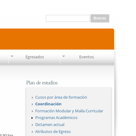
Formulario de búsqueda
Buscar
Egresados
Eventos
Plan de estudios
Cusos por área de formación
Coordinación
Formación Modular y Malla Curricular
Programas Académicos
Dictamen actual
Atributos de Egreso
4:30 hrs