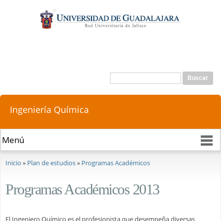
Pasar al
contenido
principal
Buscar
Formulario de búsqueda
Ingeniería Química
Se encuentra usted aquí
Inicio
»
Plan de estudios
»
Programas Académicos
Programas Académicos 2013
El Ingeniero Químico es el profesionista que desempeña diversas