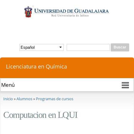
Pasar al
contenido
principal
Buscar
Formulario de búsqueda
Licenciatura en Química
Se encuentra usted aquí
Inicio
»
Alumnos
»
Programas de cursos
Computacion en LQUI