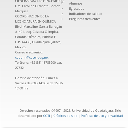
CIENCIAS EXACTAS E INGENIERÍAS
Alumnos
Dra. Carolina Elizabeth Gómez
Egresados
Márquez
Indicadores de calidad
COORDINACIÓN DE LA
Preguntas frecuentes
LICENCIATURA EN QUÍMICA
Blvd. Marcelino García Barragán
#1421, esq. Calzada Olímpica,
Colonia Olímpica; Edificio E
C.P. 44430, Guadalajara, Jalisco,
México,
Correo electrónico:
cdquim@cucei.udg.mx
Teléfono: +52 (33) 13785900 ext.
27532.
Horario de atención: Lunes a
Viernes de 8:00-14:00 y de 15:00-
17:00 hrs
Derechos reservados ©1997 - 2026. Universidad de Guadalajara. Sitio
desarrollado por
CGTI
|
Créditos de sitio
|
Políticas de uso y privacidad