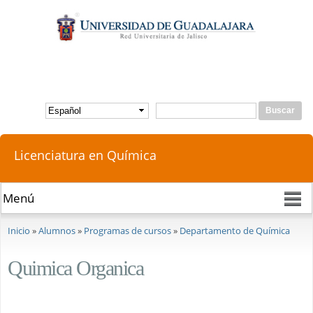
Pasar al
contenido
principal
Buscar
Formulario de búsqueda
Licenciatura en Química
Se encuentra usted aquí
Inicio
»
Alumnos
»
Programas de cursos
»
Departamento de Química
Quimica Organica