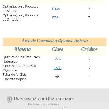
Optimización y Procesos
I7520
7
de Síntesis I
Optimización y Procesos
I7521
7
de Síntesis II
Área de Formación Optativa Abierta
Materia
Clave
Créditos
Química de los Productos
I7537
7
Naturales
Síntesis de Compuestos
I7538
7
Orgánicos
Taller de Análisis
I7550
2
Espectroscópico
Inicio