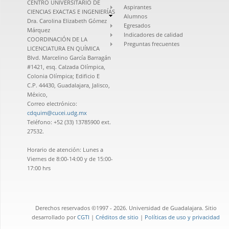
CENTRO UNIVERSITARIO DE
Aspirantes
CIENCIAS EXACTAS E INGENIERÍAS
Alumnos
Dra. Carolina Elizabeth Gómez
Egresados
Márquez
Indicadores de calidad
COORDINACIÓN DE LA
Preguntas frecuentes
LICENCIATURA EN QUÍMICA
Blvd. Marcelino García Barragán
#1421, esq. Calzada Olímpica,
Colonia Olímpica; Edificio E
C.P. 44430, Guadalajara, Jalisco,
México,
Correo electrónico:
cdquim@cucei.udg.mx
Teléfono: +52 (33) 13785900 ext.
27532.
Horario de atención: Lunes a
Viernes de 8:00-14:00 y de 15:00-
17:00 hrs
Derechos reservados ©1997 - 2026. Universidad de Guadalajara. Sitio
desarrollado por
CGTI
|
Créditos de sitio
|
Políticas de uso y privacidad