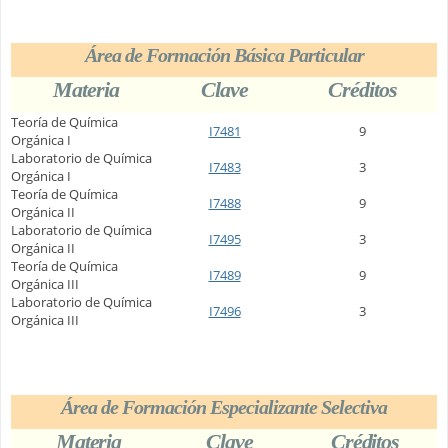
Área de Formación Básica Particular
Materia
Clave
Créditos
Teoría de Química
I7481
9
Orgánica I
Laboratorio de Química
I7483
3
Orgánica I
Teoría de Química
I7488
9
Orgánica II
Laboratorio de Química
I7495
3
Orgánica II
Teoría de Química
I7489
9
Orgánica III
Laboratorio de Química
I7496
3
Orgánica III
Área de Formación Especializante Selectiva
Materia
Clave
Créditos