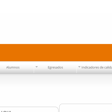
Pasar al
contenido
principal
Alumnos
Egresados
Indicadores de calid