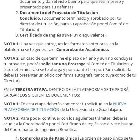
documento y dan el visto bueno para que sea impreso y
presentado para su defensa)
Documento del Proyecto de Titulación
Concluido.
(Documento terminado y aprobado por tu
director de titulación, para su aprobación por el Comité de
Titulación)
Certificado de Inglés
(Nivel B1 o equivalente).
NOTA 1:
Una vez que entregues los formatos anteriores, en la
plataforma se te generará el
Comprobante Académico.
NOTA 2:
En caso de que termine el plazo de 1 año y aun no concluyas
tu proyecto, podrás
solicitar una Prorroga
al Comité de Titulación, y
éste determinará si se te otorga y por cuanto tiempo. (Para solicitarla
deberás presentar un oficio con firma autógrafa, tanto tuya como de tu
Director).
EN LA
TERCERA ETAPA
, DENTRO DE LA PLATAFORMA SE TE PEDIRÁ
CARGAR LOS SIGUIENTES DOCUMENTOS:
NOTA 1:
En esta etapa deberás comenzar tu solicitud en la
NUEVA
PLATAFORMA DE TITULACIÓN
de la Universidad de Guadalajara.
NOTA 2:
Para poder continuar con los siguientes trámites, deberás
acudir a la Coordinación por el Certificado de Inglés con el visto bueno
del Coordinador de Ingeniería Robótica.
Comprobante de Pago Único
(La orden de pago único se te