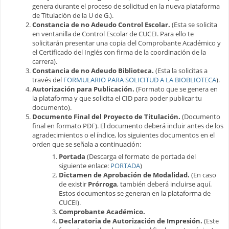
genera durante el proceso de solicitud en la nueva plataforma
de Titulación de la U de G.).
Constancia de no Adeudo Control Escolar.
(Esta se solicita
en ventanilla de Control Escolar de CUCEI. Para ello te
solicitarán presentar una copia del Comprobante Académico y
el Certificado del Inglés con firma de la coordinación de la
carrera).
Constancia de no Adeudo Biblioteca.
(Esta la solicitas a
través del
FORMULARIO PARA SOLICITUD A LA BIOBLIOTECA
).
Autorización para Publicación.
(Formato que se genera en
la plataforma y que solicita el CID para poder publicar tu
documento).
Documento Final del Proyecto de Titulación.
(Documento
final en formato PDF). El documento deberá incluir antes de los
agradecimientos o el índice, los siguientes documentos en el
orden que se señala a continuación:
Portada
(Descarga el formato de portada del
siguiente enlace:
PORTADA
)
Dictamen de Aprobación de Modalidad.
(En caso
de existir
Prórroga
, también deberá incluirse aquí.
Estos documentos se generan en la plataforma de
CUCEI).
Comprobante Académico.
Declaratoria de Autorización de Impresión.
(Este