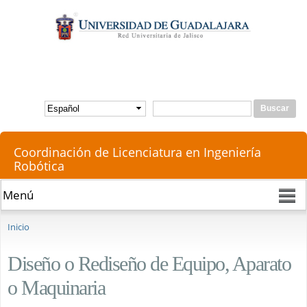
Pasar al
contenido
principal
Buscar
Formulario de búsqueda
Coordinación de Licenciatura en Ingeniería
Robótica
Se encuentra usted aquí
Inicio
Diseño o Rediseño de Equipo, Aparato
o Maquinaria