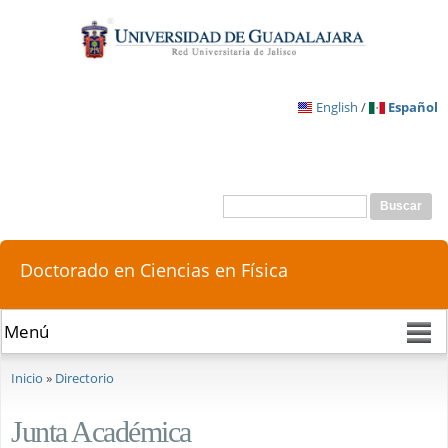
Pasar al
contenido
principal
English
/
Español
Buscar
Formulario de búsqueda
Doctorado en Ciencias en Física
Se encuentra usted aquí
Inicio
»
Directorio
Junta Académica