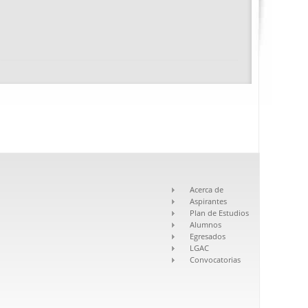
Acerca de
Aspirantes
Plan de Estudios
Alumnos
Egresados
LGAC
Convocatorias