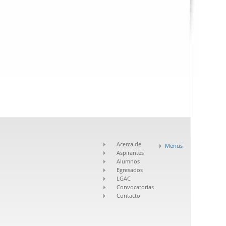
Acerca de
Menus
Aspirantes
Alumnos
Egresados
LGAC
Convocatorias
Contacto