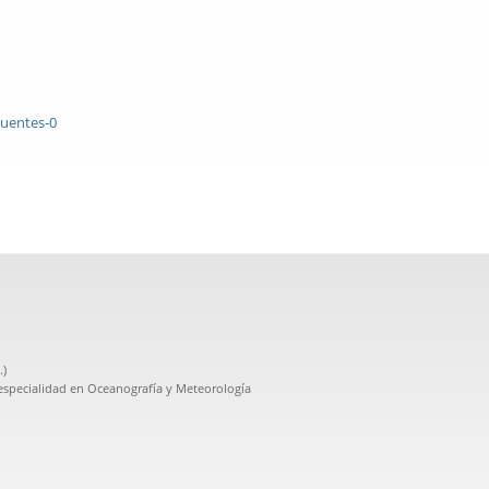
cuentes-0
.)
especialidad en Oceanografía y Meteorología