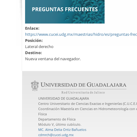
Enlace:
https://www.cucei.udg.mx/maestrias/hidro/es/preguntas-fre
Posición:
Lateral derecho
Destino:
Nueva ventana del navegador.
UNIVERSIDAD DE GUADALAJARA
Centro Universitario de Ciencias Exactas e Ingenierías (C.U.C.E.I
Coordinación Maestría en Ciencias en Hidrometeorología con 
Física
Departamento de Física
Módulo V, último cubículo.
MC. Alma Delia Ortiz Bañuelos
cdmrch@cucei.udg.mx