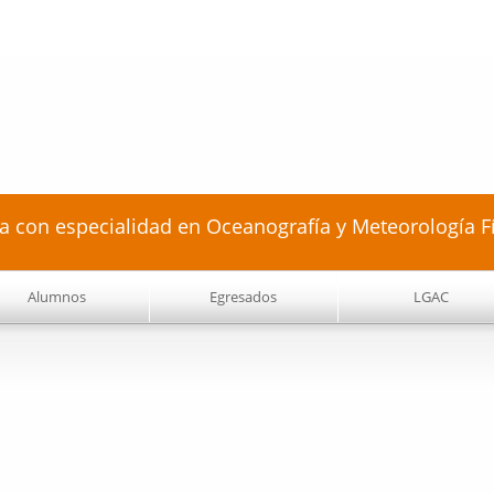
Pasar al
contenido
principal
a con especialidad en Oceanografía y Meteorología F
Alumnos
Egresados
LGAC