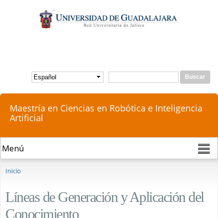
Pasar al
contenido
principal
Buscar
Formulario de búsqueda
Maestría en Ciencias en Robótica e Inteligencia
Artificial
Se encuentra usted aquí
Inicio
Líneas de Generación y Aplicación del
Conocimiento