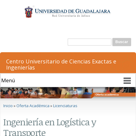
Pasar al
contenido
principal
Formulario de búsqueda
Buscar
Centro Universitario de Ciencias Exactas e
Ingenierías
Se encuentra usted aquí
Inicio
»
Oferta Académica
»
Licenciaturas
Ingeniería en Logística y
Transporte