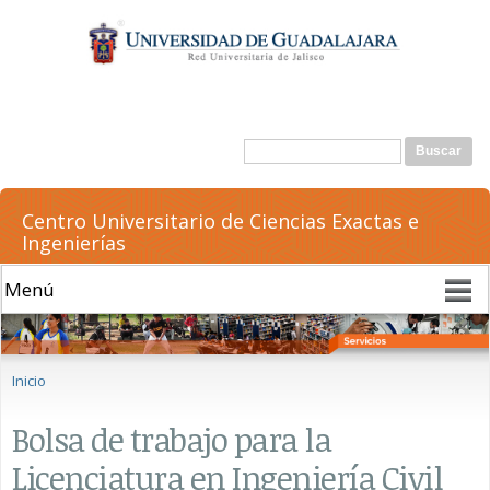
Pasar al
contenido
principal
Formulario de búsqueda
Buscar
Centro Universitario de Ciencias Exactas e
Ingenierías
Se encuentra usted aquí
Inicio
Bolsa de trabajo para la
Licenciatura en Ingeniería Civil