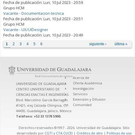
Fecha de publicación:
Lun, 10 Jul 2023 - 20:59
Grupo HCM
Vacante - Documentacion tecnica
Fecha de publicación:
Lun, 10 Jul 2023 - 20:51
Grupo HCM
Vacante - UX/UIDesigner
Fecha de publicación:
Lun, 10 Jul 2023 - 20:49
Páginas
1
2
3
4
5
6
siguiente ›
última »
Acerca de
Oferta Académica
UNIVERSIDAD DE GUADALAJARA
Investigación
CENTRO UNIVERSITARIO DE
Servicios
CIENCIAS EXACTAS E INGENIERÍAS
Extensión y Difusión
Blvd. Marcelino García Barragán
Comunidad
#1421, esq Calzada Olímpica, C.P.
44430, Guadalajara, Jalisco, México.
Teléfono: +52 33 1378 5900.
Derechos reservados ©1997 - 2026. Universidad de Guadalajara. Sitio
desarrollado por
CGTI
y
CTA CUCEI
|
Créditos de sitio
|
Políticas de uso