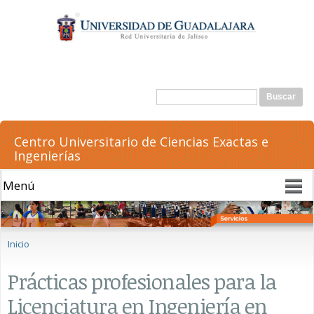
Pasar al
contenido
principal
Formulario de búsqueda
Buscar
Centro Universitario de Ciencias Exactas e
Ingenierías
Se encuentra usted aquí
Inicio
Prácticas profesionales para la
Licenciatura en Ingeniería en