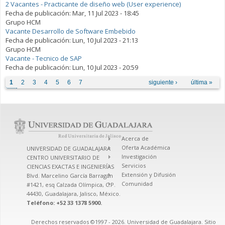
2 Vacantes - Practicante de diseño web (User experience)
Fecha de publicación:
Mar, 11 Jul 2023 - 18:45
Grupo HCM
Vacante Desarrollo de Software Embebido
Fecha de publicación:
Lun, 10 Jul 2023 - 21:13
Grupo HCM
Vacante - Tecnico de SAP
Fecha de publicación:
Lun, 10 Jul 2023 - 20:59
Páginas
1
2
3
4
5
6
7
siguiente ›
última »
Acerca de
Oferta Académica
UNIVERSIDAD DE GUADALAJARA
Investigación
CENTRO UNIVERSITARIO DE
Servicios
CIENCIAS EXACTAS E INGENIERÍAS
Extensión y Difusión
Blvd. Marcelino García Barragán
Comunidad
#1421, esq Calzada Olímpica, C.P.
44430, Guadalajara, Jalisco, México.
Teléfono: +52 33 1378 5900.
Derechos reservados ©1997 - 2026. Universidad de Guadalajara. Sitio