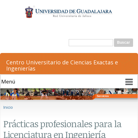
Pasar al
contenido
principal
Formulario de búsqueda
Buscar
Centro Universitario de Ciencias Exactas e
Ingenierías
Se encuentra usted aquí
Inicio
Prácticas profesionales para la
Licenciatura en Ingeniería