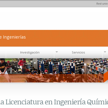
Red univ
Pasar al
contenido
principal
e Ingenierías
Investigación
Servicios
 la Licenciatura en Ingeniería Quími