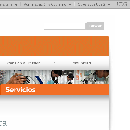
ersitaria
Administración y Gobierno
Otros sitios UdeG
Formulario de búsqueda
Buscar
Extensión y Difusión
Comunidad
ca