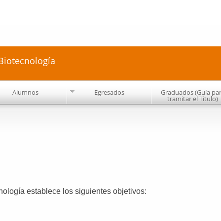
Pasar al
contenido
principal
 Biotecnología
Alumnos
Egresados
Graduados (Guía pa
tramitar el Titulo)
nología establece los siguientes objetivos: