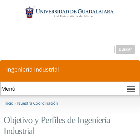
Pasar al
contenido
principal
Buscar
Formulario de búsqueda
Ingeniería Industrial
Se encuentra usted aquí
Inicio
»
Nuestra Coordinación
Objetivo y Perfiles de Ingeniería
Industrial