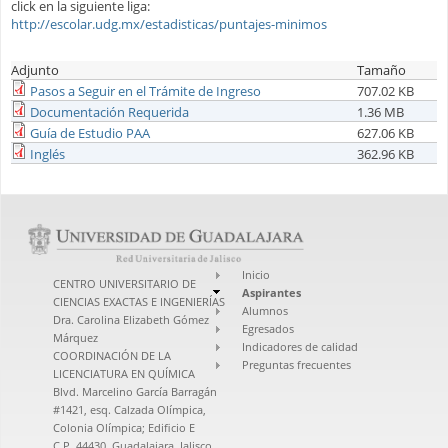
click en la siguiente liga:
http://escolar.udg.mx/estadisticas/puntajes-minimos
Adjunto
Tamaño
Pasos a Seguir en el Trámite de Ingreso
707.02 KB
Documentación Requerida
1.36 MB
Guía de Estudio PAA
627.06 KB
Inglés
362.96 KB
Inicio
CENTRO UNIVERSITARIO DE
Aspirantes
CIENCIAS EXACTAS E INGENIERÍAS
Alumnos
Dra. Carolina Elizabeth Gómez
Egresados
Márquez
Indicadores de calidad
COORDINACIÓN DE LA
Preguntas frecuentes
LICENCIATURA EN QUÍMICA
Blvd. Marcelino García Barragán
#1421, esq. Calzada Olímpica,
Colonia Olímpica; Edificio E
C.P. 44430, Guadalajara, Jalisco,