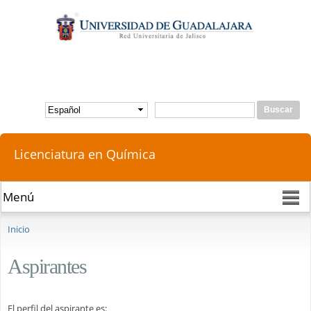
Pasar al
contenido
principal
Buscar
Formulario de búsqueda
Licenciatura en Química
Se encuentra usted aquí
Inicio
Aspirantes
El perfil del aspirante es: