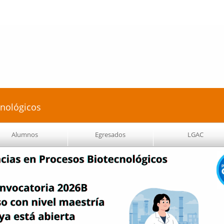
Pasar al
contenido
principal
cnológicos
Alumnos
Egresados
LGAC