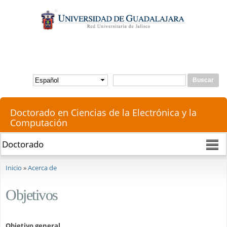
Pasar al
contenido
principal
Buscar
Formulario de búsqueda
Doctorado en Ciencias de la Electrónica y la
Computación
Se encuentra usted aquí
Inicio
»
Acerca de
Objetivos
Objetivo general