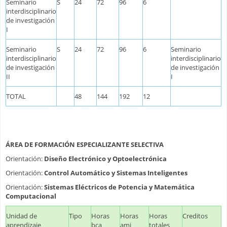
Seminario
S
24
72
96
6
interdisciplinario
de investigación
I
Seminario
S
24
72
96
6
Seminario
interdisciplinario
interdisciplinario
de investigación
de investigación
II
I
TOTAL
48
144
192
12
ÁREA DE FORMACIÓN ESPECIALIZANTE SELECTIVA
Orientación:
Diseño Electrónico y Optoelectrónica
Orientación:
Control Automático y Sistemas Inteligentes
Orientación:
Sistemas Eléctricos de Potencia y Matemática
Computacional
Unidad de
Tipo
Horas
Horas
Horas
Creditos
aprendizaje
bca
ami
totales