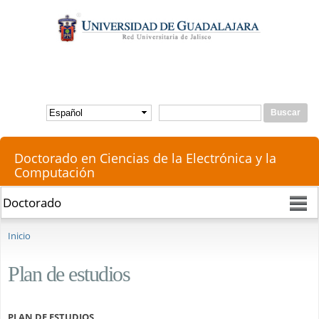
Pasar al
contenido
principal
Buscar
Formulario de búsqueda
Doctorado en Ciencias de la Electrónica y la
Computación
Se encuentra usted aquí
Inicio
Plan de estudios
PLAN DE ESTUDIOS