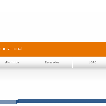
Pasar al
contenido
principal
mputacional
Alumnos
Egresados
LGAC