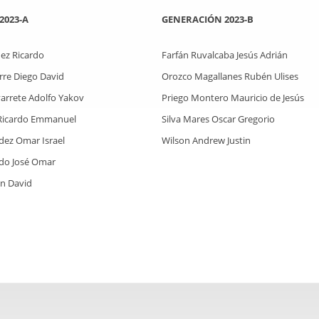
2023-A
GENERACIÓN 2023-B
ez Ricardo
Farfán Ruvalcaba Jesús Adrián
orre Diego David
Orozco Magallanes Rubén Ulises
arrete Adolfo Yakov
Priego Montero Mauricio de Jesús
Ricardo Emmanuel
Silva Mares Oscar Gregorio
dez Omar Israel
Wilson Andrew Justin
rdo José Omar
an David