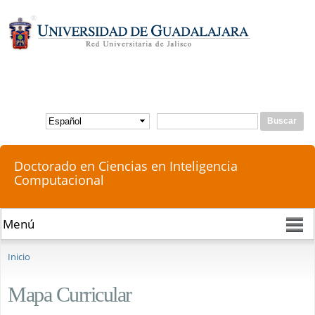
Pasar al
contenido
principal
Buscar
Formulario de búsqueda
Doctorado en Ciencias en Inteligencia
Computacional
Se encuentra usted aquí
Inicio
Mapa Curricular