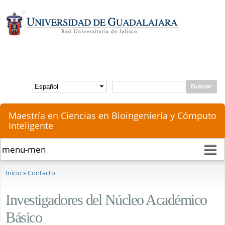
Pasar al
contenido
principal
Buscar
Formulario de búsqueda
Maestría en Ciencias en Bioingeniería y Cómputo
Inteligente
Se encuentra usted aquí
Inicio
»
Contacto
Investigadores del Núcleo Académico
Básico