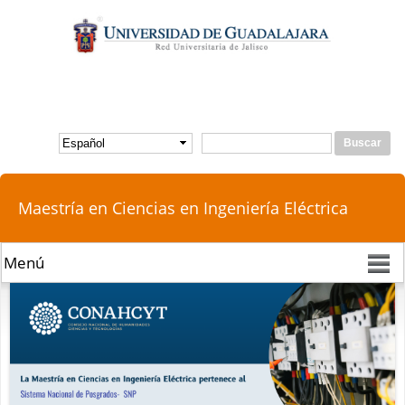
Pasar al
contenido
principal
Buscar
Formulario de búsqueda
Maestría en Ciencias en Ingeniería Eléctrica