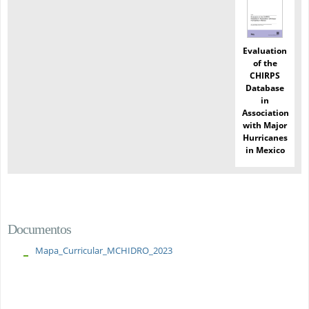
Evaluation
of the
CHIRPS
Database
in
Association
with Major
Hurricanes
in Mexico
Documentos
Mapa_Curricular_MCHIDRO_2023