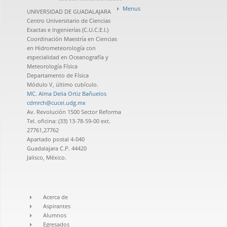
Menus
UNIVERSIDAD DE GUADALAJARA
Centro Universitario de Ciencias
Exactas e Ingenierías (C.U.C.E.I.)
Coordinación Maestría en Ciencias
en Hidrometeorología con
especialidad en Oceanografía y
Meteorología Física
Departamento de Física
Módulo V, último cubículo.
MC. Alma Delia Ortiz Bañuelos
cdmrch@cucei.udg.mx
Av. Revolución 1500 Sector Reforma
Tel. oficina: (33) 13-78-59-00 ext.
27761,27762
Apartado postal 4-040
Guadalajara C.P. 44420
Jalisco, México.
Acerca de
Aspirantes
Alumnos
Egresados