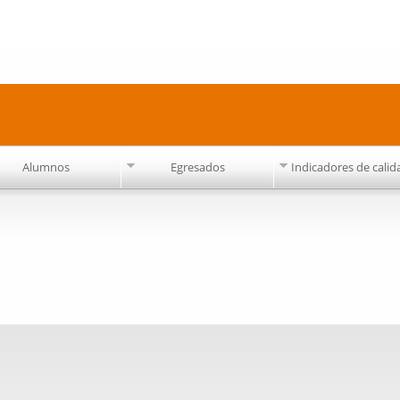
Pasar al
contenido
principal
Alumnos
Egresados
Indicadores de calid