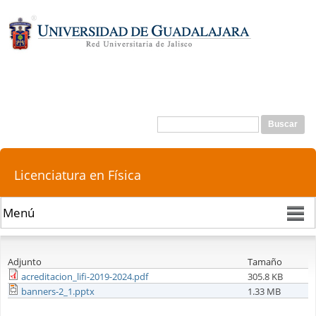
Pasar al
contenido
principal
Buscar
Formulario de búsqueda
Licenciatura en Física
Adjunto
Tamaño
acreditacion_lifi-2019-2024.pdf
305.8 KB
banners-2_1.pptx
1.33 MB