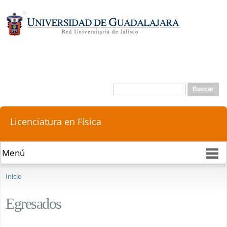
Pasar al
contenido
principal
Buscar
Formulario de búsqueda
Licenciatura en Física
Se encuentra usted aquí
Inicio
Egresados