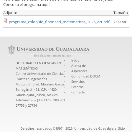
Consulta el programa aquí:
Adjunto
Tamaño
programa_coloquio_fibonacci_matematicas_2026_act.pdf
2.99 MB
Inicio
DOCTORADO EN CIENCIAS EN
Acerca de
MATEMÁTICAS
Aspirantes
Centro Universitario de Ciencias
Comunidad DOCM
Exactas e Ingenierías
Servicios
Módulo V, Blvd. Mrcelino García
Eventos
Barragán #1421, C.P. 44420,
Contacto
Guadalajara, Jalisco, México
Teléfono: +52 (33) 1378-5900, ext
27753 y 27754
Derechos reservados ©1997 - 2026. Universidad de Guadalajara. Sitio