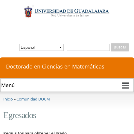
Pasar al
contenido
principal
Buscar
Formulario de búsqueda
Doctorado en Ciencias en Matemáticas
Se encuentra usted aquí
Inicio
»
Comunidad DOCM
Egresados
Requisitos para obtener el grado