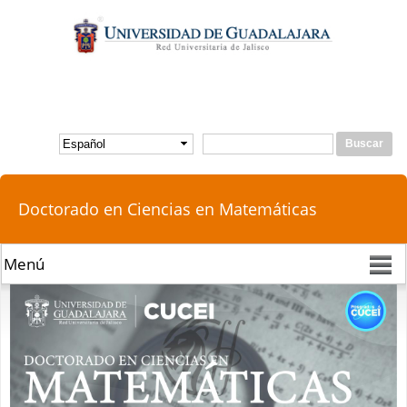
Pasar al
contenido
principal
Buscar
Formulario de búsqueda
Doctorado en Ciencias en Matemáticas