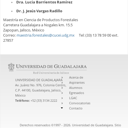
Dra. Lucia Barrientos Ramírez
Dr. J. Jesús Vargas Radillo
Maestría en Ciencia de Productos Forestales
Carretera Guadalajara a Nogales km. 15.5
Zapopan, Jalisco, México
Correo:
maestria.forestales@cucei.udg.mx
Tel: (33) 13 78 59 00 ext.
27857
Acerca de
UNIVERSIDAD DE GUADALAJARA
Aspirantes
Av. Juárez No. 976, Colonia Centro,
Alumnos
C.P. 44100, Guadalajara, Jalisco,
Egresados
México
LGAC
Teléfono:
+52 (33) 3134 2222
Convocatorias
Contacto
Derechos reservados ©1997 - 2026. Universidad de Guadalajara. Sitio