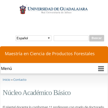
Pasar al
contenido
principal
Buscar
Formulario de búsqueda
Maestría en Ciencia de Productos Forestales
Se encuentra usted aquí
Inicio
»
Contacto
Núcleo Académico Básico
El plantel docente lo conforman 11 profesores con grado de doctorado,