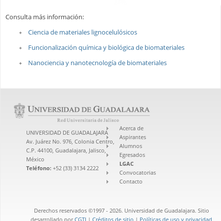
Consulta más información:
Ciencia de materiales lignocelulósicos
Funcionalización química y biológica de biomateriales
Nanociencia y nanotecnología de biomateriales
Acerca de
UNIVERSIDAD DE GUADALAJARA
Aspirantes
Av. Juárez No. 976, Colonia Centro,
Alumnos
C.P. 44100, Guadalajara, Jalisco,
Egresados
México
LGAC
Teléfono:
+52 (33) 3134 2222
Convocatorias
Contacto
Derechos reservados ©1997 - 2026. Universidad de Guadalajara. Sitio
desarrollado por
CGTI
|
Créditos de sitio
|
Políticas de uso y privacidad