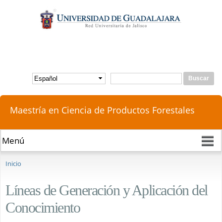
Pasar al
contenido
principal
Buscar
Formulario de búsqueda
Maestría en Ciencia de Productos Forestales
Se encuentra usted aquí
Inicio
Líneas de Generación y Aplicación del
Conocimiento