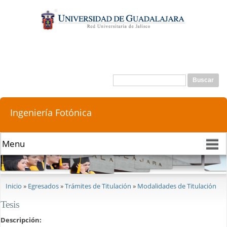
Pasar al
contenido
principal
Buscar
Formulario de búsqueda
Ingeniería Fotónica
Se encuentra usted aquí
Inicio
»
Egresados
»
Trámites de Titulación
»
Modalidades de Titulación
Tesis
Descripción: