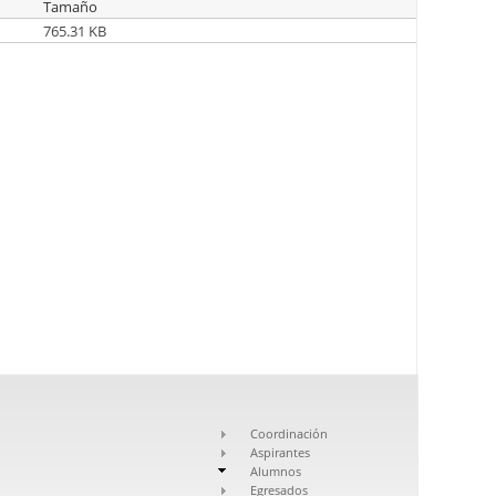
Tamaño
765.31 KB
Coordinación
Aspirantes
Alumnos
Egresados