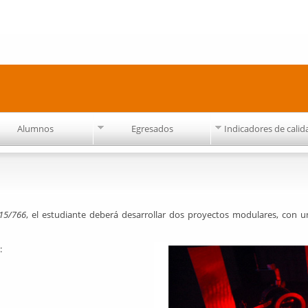
Pasar al
contenido
principal
Alumnos
Egresados
Indicadores de calid
15/766
, el estudiante deberá desarrollar dos proyectos modulares, con 
: