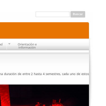
Formulario de búsqueda
Buscar
ad
Orientación e
Información
una duración de entre 2 hasta 4 semestres, cada uno de estos