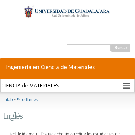
Pasar al
contenido
principal
Buscar
Formulario de búsqueda
Ingeniería en Ciencia de Materiales
Se encuentra usted aquí
Inicio
»
Estudiantes
Inglés
El nivel de idioma inglés que deberán acreditar los estudiantes de