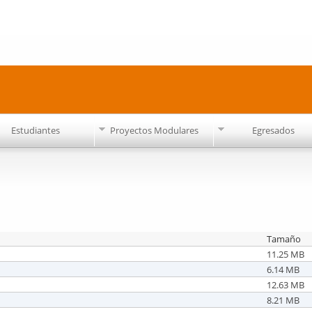
Pasar al
contenido
principal
Estudiantes
Proyectos Modulares
Egresados
Tamaño
11.25 MB
6.14 MB
12.63 MB
8.21 MB