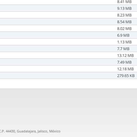
8.41 MB
9.13 MB
8.23 MB
8.54 MB
8.02 MB
6.9 MB
1.13 MB
7.7 MB
13.12 MB
7.49 MB
12.18 MB
279.65 KB
.P. 44430, Guadalajara, Jalisco, México