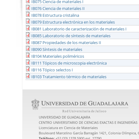
IB075 Ciencia de materiales I
IB076 Ciencia de materiales II
IB078 Estructura cristalina
IB079 Estructura electrónica en los materiales
IB081 Laboratorio de caracterización de materiales I
IB085 Laboratorio de síntesis de materiales
IB087 Propiedades de los materiales II
IB090 Síntesis de materiales
IB104 Materiales poliméricos
IB111 Tópicos de microscopia electrónica
IB116 Tópico selectos I
IB103 Tratamiento térmico de materiales
UNIVERSIDAD DE GUADALAJARA
CENTRO UNIVERSITARIO DE CIENCIAS EXACTAS E INGENIERÍAS
Licenciatura en Ciencia de Materiales
Boulevard Marcelino García Barragán 1421, Colonia Olímpica, C
Teléfono:
+52 (33) 1378 5900 ext. 27790