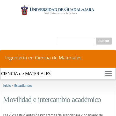
Pasar al
contenido
principal
Buscar
Formulario de búsqueda
Ingeniería en Ciencia de Materiales
Se encuentra usted aquí
Inicio
»
Estudiantes
Movilidad e intercambio académico
Las y los estudiantes de programas de licenciatura y posgrado de