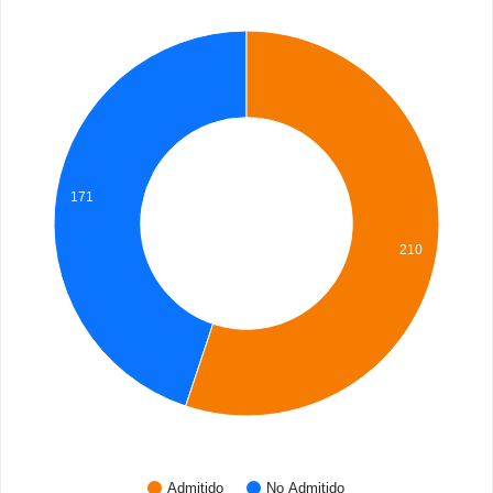
171
210
Admitido
No Admitido