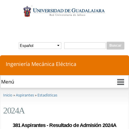
Pasar al
contenido
principal
Buscar
Formulario de búsqueda
Ingeniería Mecánica Eléctrica
Se encuentra usted aquí
Inicio
»
Aspirantes
»
Estadísticas
2024A
381 Aspirantes - Resultado de Admisión 2024A