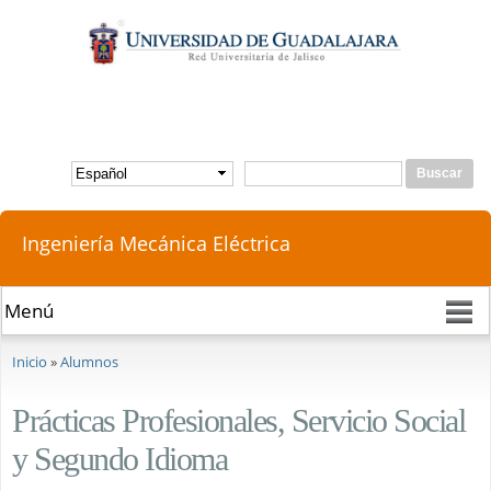
Pasar al
contenido
principal
Buscar
Formulario de búsqueda
Ingeniería Mecánica Eléctrica
Se encuentra usted aquí
Inicio
»
Alumnos
Prácticas Profesionales, Servicio Social
y Segundo Idioma