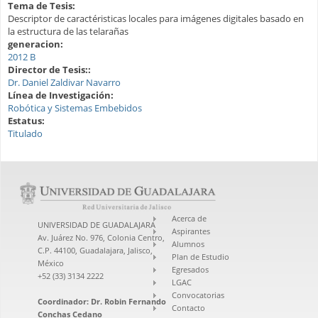
Tema de Tesis:
Descriptor de caractéristicas locales para imágenes digitales basado en
la estructura de las telarañas
generacion:
2012 B
Director de Tesis::
Dr. Daniel Zaldivar Navarro
Línea de Investigación:
Robótica y Sistemas Embebidos
Estatus:
Titulado
Acerca de
UNIVERSIDAD DE GUADALAJARA
Aspirantes
Av. Juárez No. 976, Colonia Centro,
Alumnos
C.P. 44100, Guadalajara, Jalisco,
Plan de Estudio
México
Egresados
+52 (33) 3134 2222
LGAC
Convocatorias
Coordinador:
Dr. Robin Fernando
Contacto
Conchas Cedano