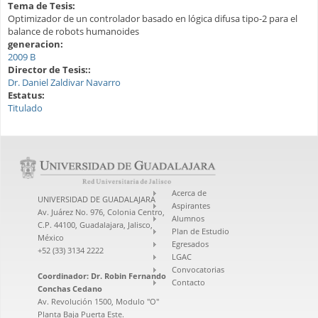
Tema de Tesis:
Optimizador de un controlador basado en lógica difusa tipo-2 para el
balance de robots humanoides
generacion:
2009 B
Director de Tesis::
Dr. Daniel Zaldivar Navarro
Estatus:
Titulado
Acerca de
UNIVERSIDAD DE GUADALAJARA
Aspirantes
Av. Juárez No. 976, Colonia Centro,
Alumnos
C.P. 44100, Guadalajara, Jalisco,
Plan de Estudio
México
Egresados
+52 (33) 3134 2222
LGAC
Convocatorias
Coordinador:
Dr. Robin Fernando
Contacto
Conchas Cedano
Av. Revolución 1500, Modulo "O"
Planta Baja Puerta Este.