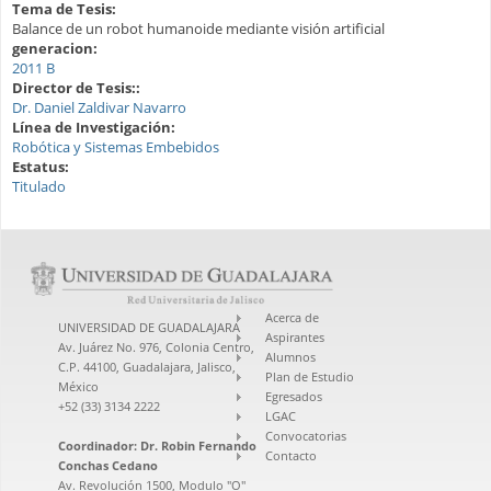
Tema de Tesis:
Balance de un robot humanoide mediante visión artificial
generacion:
2011 B
Director de Tesis::
Dr. Daniel Zaldivar Navarro
Línea de Investigación:
Robótica y Sistemas Embebidos
Estatus:
Titulado
Acerca de
UNIVERSIDAD DE GUADALAJARA
Aspirantes
Av. Juárez No. 976, Colonia Centro,
Alumnos
C.P. 44100, Guadalajara, Jalisco,
Plan de Estudio
México
Egresados
+52 (33) 3134 2222
LGAC
Convocatorias
Coordinador:
Dr. Robin Fernando
Contacto
Conchas Cedano
Av. Revolución 1500, Modulo "O"