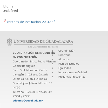
Idioma
Undefined
criterios_de_evaluacion_2024.pdf
Coordinación
COORDINACIÓN DE INGENIERÍA
Directorio
EN COMPUTACIÓN
Alumnos
Coordinador: Mtro. Pedro Misraim
Plan de Estudios
Gómez Rodríguez
Egresados
Blvd. Gral. Marcelino García
Indicadores de Calidad
barragán #1421 esq. Calzada
Preguntas Frecuentes
Olímpica. Colonia Olímpica.
Guadalajara, Jalisco, México. CP
44430
Teléfono: +52 (33) 13785900 Ext
27734 y 27733
cdcomp@cucei.udg.mx