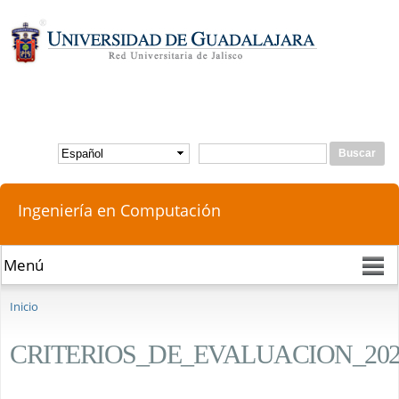
Pasar al
contenido
principal
Buscar
Formulario de búsqueda
Ingeniería en Computación
Se encuentra usted aquí
Inicio
CRITERIOS_DE_EVALUACION_202