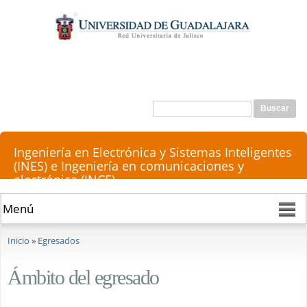
Pasar al
contenido
principal
Buscar
Formulario de búsqueda
Ingeniería en Electrónica y Sistemas Inteligentes
(INES) e Ingeniería en comunicaciones y
electrónica (INCE)
Se encuentra usted aquí
Inicio
»
Egresados
Ámbito del egresado